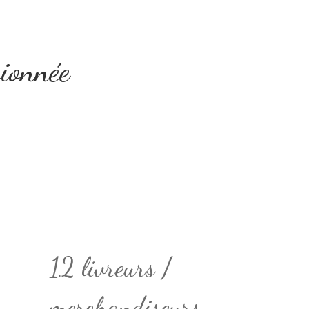
sionnée
12 livreurs /
merchandiseurs