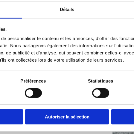
vivent au mieux et c’est ce qui fait aussi le bon
Détails
goût de nos oeufs !
Chacun a choisi le mode d’élevage qui lui
convenait le mieux et Baby Coque les a
ies.
accompagné dans la construction de leur
e personnaliser le contenu et les annonces, d'offrir des fonctio
poulailler et continue de les aider au sein de ce
rafic. Nous partageons également des informations sur l'utilisati
corps de métier.
, de publicité et d'analyse, qui peuvent combiner celles-ci avec
ils ont collectées lors de votre utilisation de leurs services.
Préférences
Statistiques
Autoriser la sélection